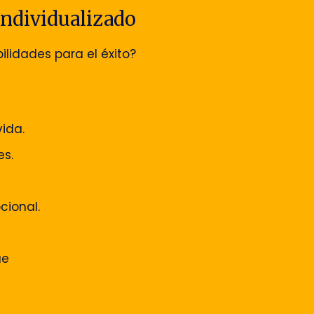
 Individualizado
ilidades para el éxito?
ida.
es.
cional.
ue