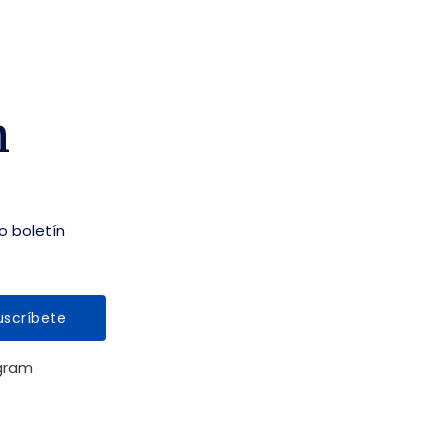
n
o boletín
uscríbete
gram