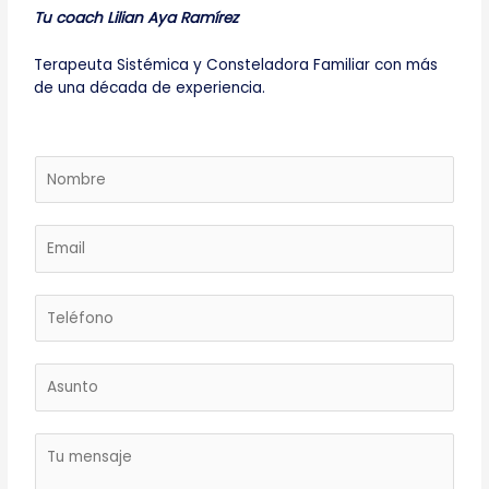
Tu coach Lilian Aya Ramírez
Terapeuta Sistémica y Consteladora Familiar con más
de una década de experiencia.
N
o
m
b
E
r
m
e
a
*
i
l
*
A
s
u
n
M
t
e
o